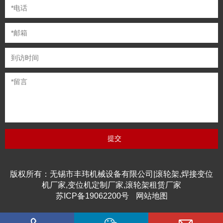
版权所有：无锡市丰玮机械设备有限公司|滚轮架,焊接变位
机厂家,变位机定制厂家,滚轮架租赁厂家
苏ICP备19062200号
网站地图