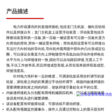
产品描述
电力杆或通讯杆的直缝焊接机,包括龙门主机架、侧向压轮组
件以及焊接台车；龙门主机架上设置浮动装置；浮动装置包括升
降驱动装置和第一压板,第一压板一侧设置有可沿第一压板长度方
向滑动的滑块,滑块一侧设置有焊枪；滑块底部设置有可沿焊接台
车运行方向转动的导向轮,导向轮外圆周面中部向外凸出形成定位
圈，可以保证在垂直方向上焊枪随管件高低自由浮动并使焊枪在
水平方向上与焊缝保持一致,因此可以自动跟踪焊缝,无需人工干
预,不仅工作效率高,而且焊缝成型美观,从而实现单面焊双面成型,
焊接强度高。
针对电力塔杆有一定的锥度，可调滚轮架采用丝杆调节的滚
轮架，滚轮座之间的距离通过手动丝杆调节，根据内纵缝焊接的
需要调整滚轮座之间的间距，使纵焊缝尽量处在水平的位置。
内纵缝焊接机头分别配有两维机械跟踪机构，可以减少因筒体摆
放误差对机头进行频繁调整。
该设备配置有焊接摆动器，可摆动或不摆动焊接。
机头配有视频监控摄像头，操作人员通过控制台上的显示器实时