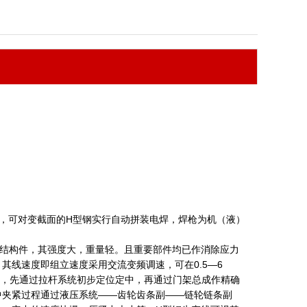
置，可对变截面的H型钢实行自动拼装电焊，焊枪为机（液）
接结构件，其强度大，重量轻。且重要部件均已作消除应力
线速度即组立速度采用交流变频调速，可在0.5—6
动，先通过拉杆系统初步定位定中，再通过门架总成作精确
中夹紧过程通过液压系统——齿轮齿条副——链轮链条副