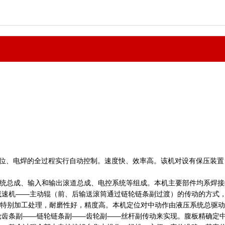
定位、电焊的全过程实行自动控制。速度快、效率高。该机对设有保压装
系统总成、输入和输出滚道总成、电控系统等组成。本机主要部件均系焊
速机——主动辊（前、后输送滚筒通过链轮链条副过渡）的传动的方式，其
经过特别加工处理，耐磨性好，精度高。本机定位对中动作由液压系统总驱
轮齿条副——链轮链条副——齿轮副——丝杆副传动来实现。腹板精确定