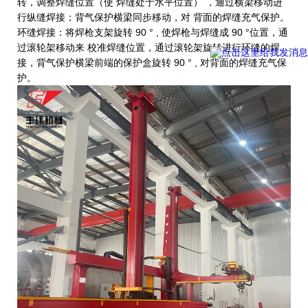
转，调整焊缝位置（使 焊缝处于水平位置） ，通过横梁移动进
行纵缝焊接；背气保护横梁同步移动，对 背面的焊缝充气保护。
环缝焊接：将焊枪支架旋转 90 ° , 使焊枪与焊缝成 90 °位置，通
过滚轮架移动来 校准焊缝位置，通过滚轮架旋转进行环缝的焊
接，背气保护横梁前端的保护盒旋转 90 ° , 对背面的焊缝充气保
护。