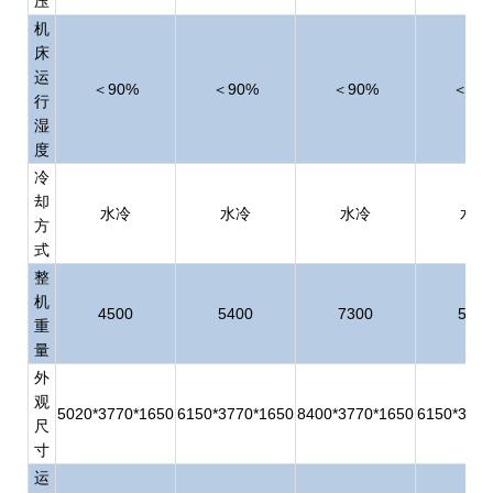
压
机
床
运
＜90%
＜90%
＜90%
＜90
行
湿
度
冷
却
水冷
水冷
水冷
水冷
方
式
整
机
4500
5400
7300
5700
重
量
外
观
5020*3770*1650
6150*3770*1650
8400*3770*1650
6150*3770
尺
寸
运