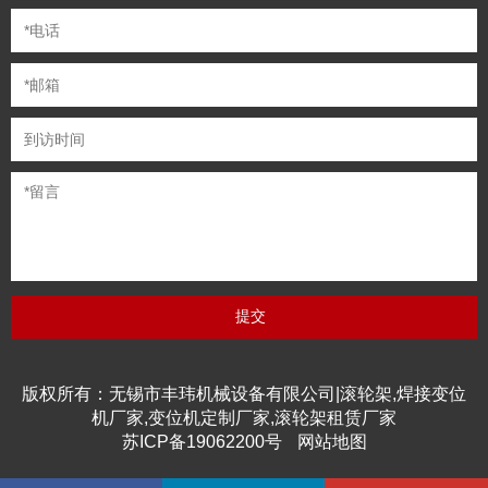
版权所有：无锡市丰玮机械设备有限公司|滚轮架,焊接变位
机厂家,变位机定制厂家,滚轮架租赁厂家
苏ICP备19062200号
网站地图