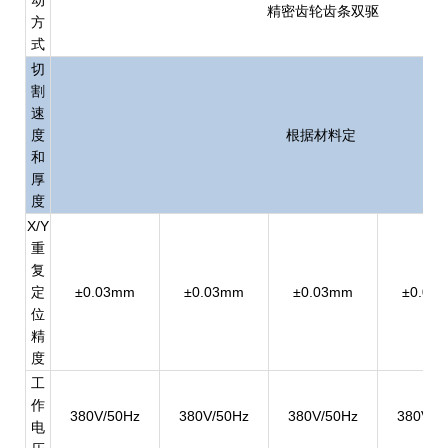
动
精密齿轮齿条双驱
方
式
切
割
速
度
根据材料定
和
厚
度
X/Y
重
复
定
±0.03mm
±0.03mm
±0.03mm
±0.03
位
精
度
工
作
380V/50Hz
380V/50Hz
380V/50Hz
380V/5
电