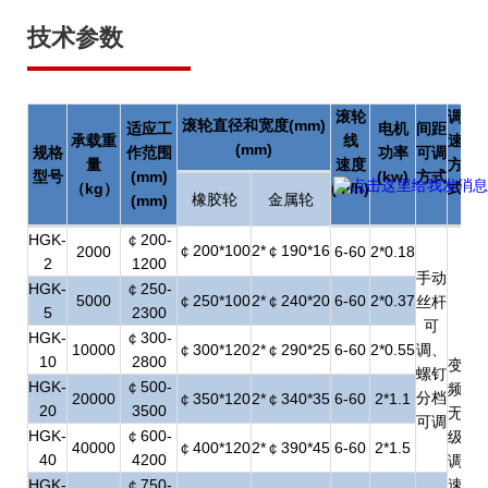
技术参数
滚轮
调
滚轮直径和宽度(mm)
适应工
电机
间距
承载重
线
速
(mm)
规格
作范围
功率
可调
量
速度
方
型号
(mm)
(kw)
方式
（
kg
）
(m/h)
式
橡胶轮
金属轮
(mm)
HGK-
￠200-
￠200*100
2*￠190*16
2000
6-60
2*0.18
2
1200
手动
HGK-
￠250-
5000
￠250*100
2*￠240*20
6-60
2*0.37
丝杆
5
2300
可
HGK-
￠300-
10000
￠300*120
2*￠290*25
6-60
2*0.55
调、
10
2800
变
螺钉
HGK-
￠500-
频
分档
20000
￠350*120
2*￠340*35
6-60
2*1.1
20
3500
无
可调
HGK-
￠600-
级
40000
￠400*120
2*￠390*45
6-60
2*1.5
40
4200
调
HGK-
￠750-
速