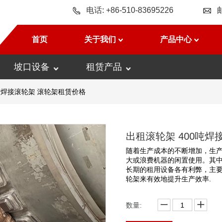
电话: +86-510-83695226
首页
关于我们
产品中心
坡口设备
租赁产品
0吨焊接滚轮架 滚轮架租赁价格
出租滚轮架 400吨
随着生产成本的不断增加，生
大或浪费机器的闲置使用。其
长期的租用设备各有利弊，主
轮架来有效地提升生产效率.
数量: