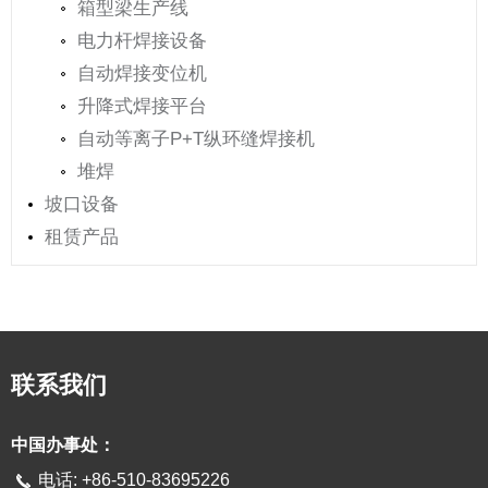
箱型梁生产线
电力杆焊接设备
自动焊接变位机
升降式焊接平台
自动等离子P+T纵环缝焊接机
堆焊
坡口设备
租赁产品
联系我们
中国办事处：
电话: +86-510-83695226