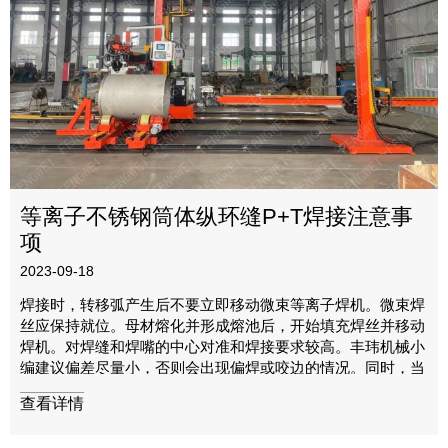
等离子不锈钢筒体纵环缝P+T焊接注意事
项
2023-09-18
焊接时，转移弧产生后不要立即移动微束等离子焊机。微束焊
丝应保持就位。母材熔化并形成熔池后，开始填充焊丝并移动
焊机。对焊缝和焊嘴的中心对准和焊接要求较高。丰玮机械小
编建议偏差尽量小，否则会出现偏焊或咬边的情况。同时，当
焊接过程中电弧熄灭或终止时，微束等离子焊机必须在原地停
查看详情
留几秒钟，以利用保护气体持续保护高温焊缝，避免氧化。总
之，微束等离子焊机具有能量集中、温度高、焊接速度快、电