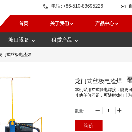
电话: +86-510-83695226
首页
关于我们
产品中心
坡口设备
租赁产品
龙门式丝极电渣焊
龙门式丝极电渣焊
本机采用立式静电焊接，能更
其他任何问题，可随时拨打丰玮服务热
数量:
询价