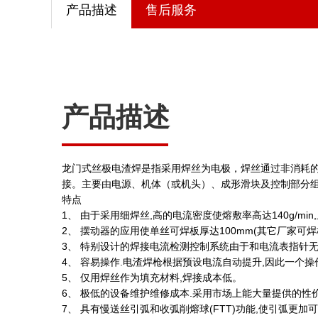
产品描述
售后服务
产品描述
龙门式丝极电渣焊是指采用焊丝为电极，焊丝通过非消耗
接。主要由电源、机体（或机头）、成形滑块及控制部分
特点
1、 由于采用细焊丝,高的电流密度使熔敷率高达140g/mi
2、 摆动器的应用使单丝可焊板厚达100mm(其它厂家可焊板
3、 特别设计的焊接电流检测控制系统由于和电流表指针无关
4、 容易操作.电渣焊枪根据预设电流自动提升,因此一个
5、 仅用焊丝作为填充材料,焊接成本低。
6、 极低的设备维护维修成本.采用市场上能大量提供的性
7、 具有慢送丝引弧和收弧削熔球(FTT)功能,使引弧更