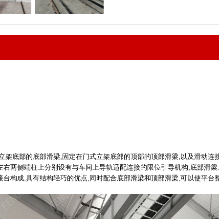
式立架底部的底部滑梁,固定在门式立架底部的顶部的顶部滑梁,以及滑动连
左右两侧端柱上分别设有与车间上导轨适配连接的限位引导机构,底部滑梁
接台构成,具有结构轻巧的优点,同时配合底部滑梁和顶部滑梁,可以使平台