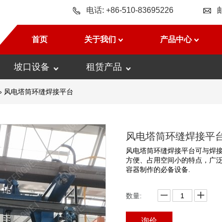
电话: +86-510-83695226
首页
关于我们
产品中心
坡口设备
租赁产品
»
风电塔筒环缝焊接平台
风电塔筒环缝焊接平
风电塔筒环缝焊接平台可与焊
方便、占用空间小的特点，广
容器制作的必备设备.
数量:
询价