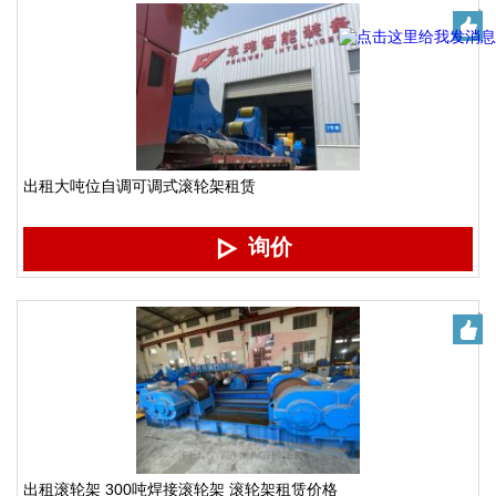
出租大吨位自调可调式滚轮架租赁
询价
出租滚轮架 300吨焊接滚轮架 滚轮架租赁价格