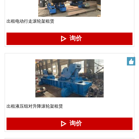
出租电动行走滚轮架租赁
询价
出租液压组对升降滚轮架租赁
询价