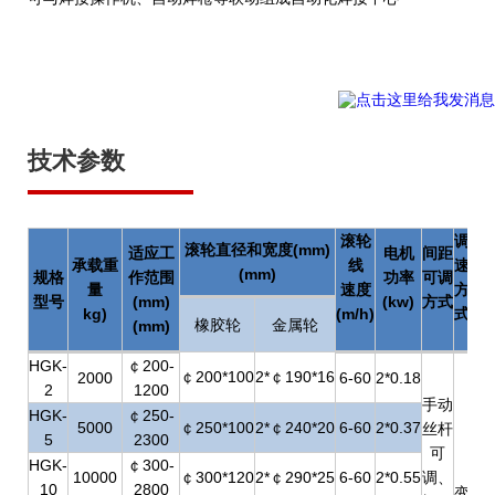
技术参数
滚轮
调
滚轮直径和宽度(mm)
适应工
电机
间距
承载重
线
速
(mm)
规格
作范围
功率
可调
量
速度
方
型号
(mm)
(kw)
方式
kg)
(m/h)
式
橡胶轮
金属轮
(mm)
HGK-
￠200-
￠200*100
2*￠190*16
2000
6-60
2*0.18
2
1200
手动
HGK-
￠250-
5000
￠250*100
2*￠240*20
6-60
2*0.37
丝杆
5
2300
可
HGK-
￠300-
10000
￠300*120
2*￠290*25
6-60
2*0.55
调、
10
2800
变