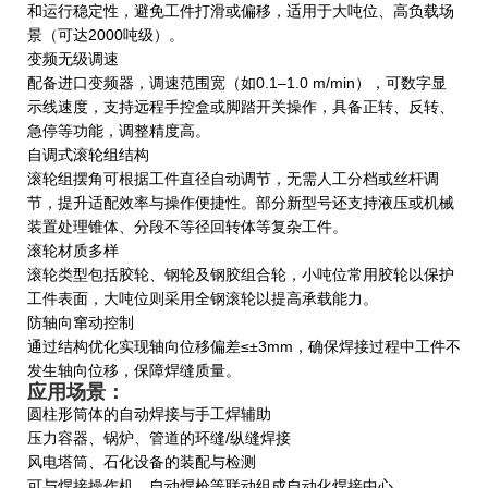
和运行稳定性，避免工件打滑或偏移，适用于大吨位、高负载场
景（可达2000吨级）。
‌变频无级调速‌
配备进口变频器，调速范围宽（如0.1–1.0 m/min），可数字显
示线速度，支持远程手控盒或脚踏开关操作，具备正转、反转、
急停等功能，调整精度高。
‌自调式滚轮组结构‌
滚轮组摆角可根据工件直径自动调节，无需人工分档或丝杆调
节，提升适配效率与操作便捷性。部分新型号还支持液压或机械
装置处理锥体、分段不等径回转体等复杂工件。
‌滚轮材质多样‌
滚轮类型包括胶轮、钢轮及钢胶组合轮，小吨位常用胶轮以保护
工件表面，大吨位则采用全钢滚轮以提高承载能力。
‌防轴向窜动控制‌
通过结构优化实现轴向位移偏差≤±3mm，确保焊接过程中工件不
发生轴向位移，保障焊缝质量。
应用场景：
圆柱形筒体的自动焊接与手工焊辅助
压力容器、锅炉、管道的环缝/纵缝焊接
风电塔筒、石化设备的装配与检测
可与焊接操作机、自动焊枪等联动组成自动化焊接中心