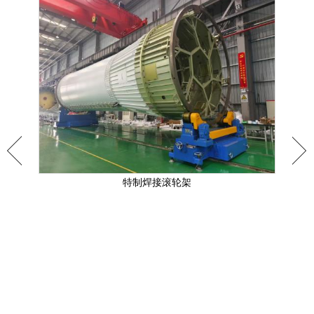
特制焊接滚轮架